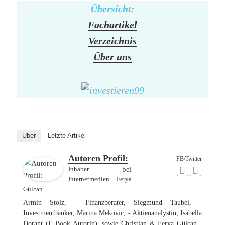
Übersicht:
Fachartikel
Verzeichnis
Über uns
Über
Letzte Artikel
Autoren Profil:
FB/Twitter
Inhaber
bei
Internetmedien Ferya
Gülcan
Armin Stolz, - Finanzberater, Siegmund Taubel, -
Investmentbanker, Marina Mekovic, - Aktienanalystin, Isabella
Dorant (E-Book Autorin), sowie Christian & Ferya Gülcan ,