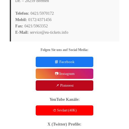
DE – 28259 Bremen
Telefon:
0421/5970172
Mobil:
0172/4371456
Fax:
0421/5963352
E-Mail:
service@eu-tickets.info
Folgen Sie uns auf Social Media:
📘 Facebook
📷 Instagram
📌 Pinterest
YouTube Kanäle:
🎨 Sevilart (40K)
X (Twitter) Profile: