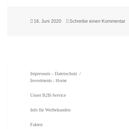
Veröffentlicht
zu
16. Juni 2020
Schreibe einen Kommentar
am
Impressum – Datenschutz
Investments
- Home
Unser B2B-Service
Info für Werbekunden
Fakten