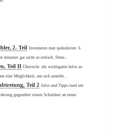
r, 1. Teil
ler, 2. Teil
Investieren statt spekulieren: 6
st mitunter gar nicht so einfach. Denn...
n, Teil II
Übersicht: die wichtigsten Infos zu
n eine Möglichkeit, um sich anstelle...
btretung, Teil 2
Infos und Tipps rund um
orderung gegenüber einem Schuldner an einen