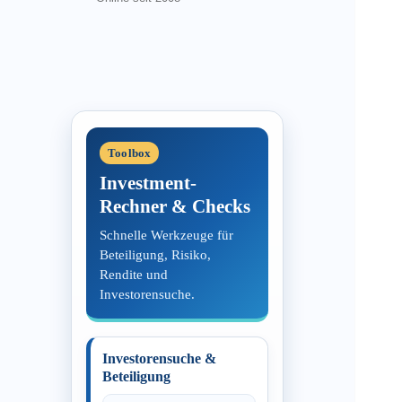
Toolbox
Investment-
Rechner & Checks
Schnelle Werkzeuge für
Beteiligung, Risiko,
Rendite und
Investorensuche.
Investorensuche &
Beteiligung