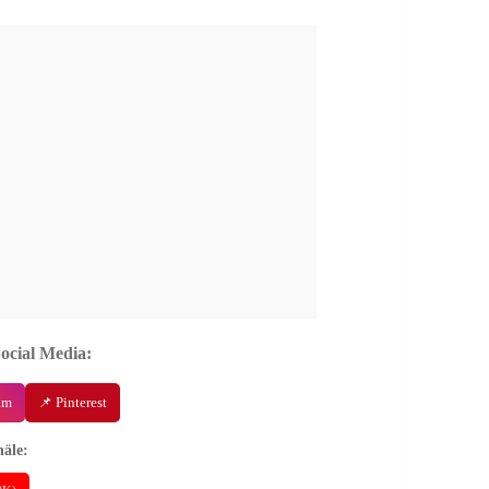
Social Media:
am
📌 Pinterest
äle: