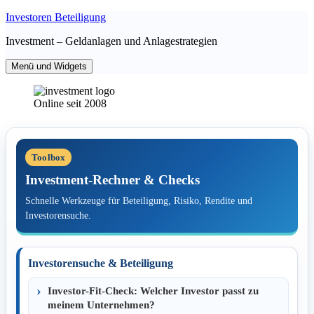
Zum
Investoren Beteiligung
Inhalt
Investment – Geldanlagen und Anlagestrategien
springen
Menü und Widgets
Online seit 2008
Toolbox
Investment-Rechner & Checks
Schnelle Werkzeuge für Beteiligung, Risiko, Rendite und
Investorensuche.
Investorensuche & Beteiligung
Investor-Fit-Check: Welcher Investor passt zu
meinem Unternehmen?