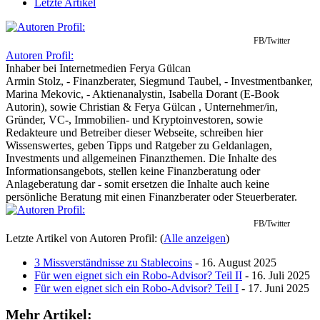
Letzte Artikel
FB/Twitter
Autoren Profil:
Inhaber
bei
Internetmedien Ferya Gülcan
Armin Stolz, - Finanzberater, Siegmund Taubel, - Investmentbanker,
Marina Mekovic, - Aktienanalystin, Isabella Dorant (E-Book
Autorin), sowie Christian & Ferya Gülcan , Unternehmer/in,
Gründer, VC-, Immobilien- und Kryptoinvestoren, sowie
Redakteure und Betreiber dieser Webseite, schreiben hier
Wissenswertes, geben Tipps und Ratgeber zu Geldanlagen,
Investments und allgemeinen Finanzthemen. Die Inhalte des
Informationsangebots, stellen keine Finanzberatung oder
Anlageberatung dar - somit ersetzen die Inhalte auch keine
persönliche Beratung mit einen Finanzberater oder Steuerberater.
FB/Twitter
Letzte Artikel von Autoren Profil:
(
Alle anzeigen
)
3 Missverständnisse zu Stablecoins
- 16. August 2025
Für wen eignet sich ein Robo-Advisor? Teil II
- 16. Juli 2025
Für wen eignet sich ein Robo-Advisor? Teil I
- 17. Juni 2025
Mehr Artikel: