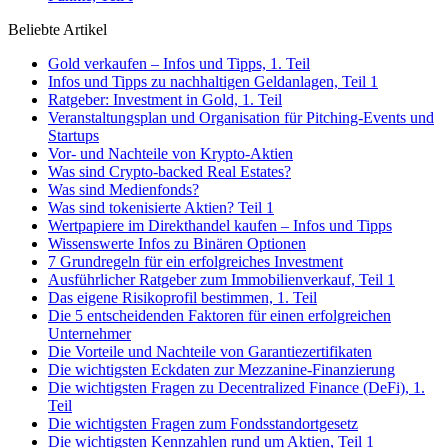
Beliebte Artikel
Gold verkaufen – Infos und Tipps, 1. Teil
Infos und Tipps zu nachhaltigen Geldanlagen, Teil 1
Ratgeber: Investment in Gold, 1. Teil
Veranstaltungsplan und Organisation für Pitching-Events und
Startups
Vor- und Nachteile von Krypto-Aktien
Was sind Crypto-backed Real Estates?
Was sind Medienfonds?
Was sind tokenisierte Aktien? Teil 1
Wertpapiere im Direkthandel kaufen – Infos und Tipps
Wissenswerte Infos zu Binären Optionen
7 Grundregeln für ein erfolgreiches Investment
Ausführlicher Ratgeber zum Immobilienverkauf, Teil 1
Das eigene Risikoprofil bestimmen, 1. Teil
Die 5 entscheidenden Faktoren für einen erfolgreichen
Unternehmer
Die Vorteile und Nachteile von Garantiezertifikaten
Die wichtigsten Eckdaten zur Mezzanine-Finanzierung
Die wichtigsten Fragen zu Decentralized Finance (DeFi), 1.
Teil
Die wichtigsten Fragen zum Fondsstandortgesetz
Die wichtigsten Kennzahlen rund um Aktien, Teil 1