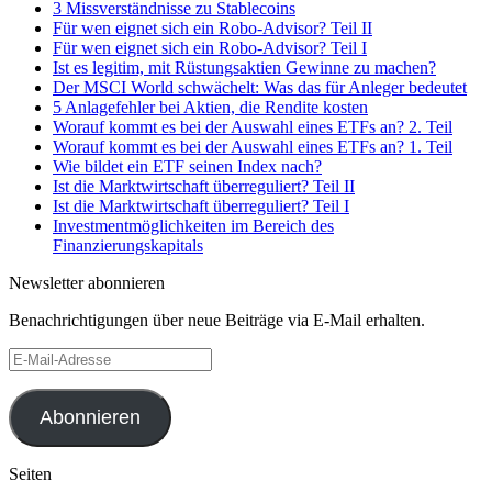
3 Missverständnisse zu Stablecoins
Für wen eignet sich ein Robo-Advisor? Teil II
Für wen eignet sich ein Robo-Advisor? Teil I
Ist es legitim, mit Rüstungsaktien Gewinne zu machen?
Der MSCI World schwächelt: Was das für Anleger bedeutet
5 Anlagefehler bei Aktien, die Rendite kosten
Worauf kommt es bei der Auswahl eines ETFs an? 2. Teil
Worauf kommt es bei der Auswahl eines ETFs an? 1. Teil
Wie bildet ein ETF seinen Index nach?
Ist die Marktwirtschaft überreguliert? Teil II
Ist die Marktwirtschaft überreguliert? Teil I
Investmentmöglichkeiten im Bereich des
Finanzierungskapitals
Newsletter abonnieren
Benachrichtigungen über neue Beiträge via E-Mail erhalten.
E-
Mail-
Adresse
Abonnieren
Seiten