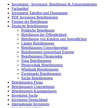
Investment - Investoren, Beteiligung & Anlagestrategien
Fachartikel
Investment Tabellen und Diagramme
PDF Investoren Beteiligungen
Formen der Beteiligung
Deutsche Beteiligungen
Politische Beteiligung
Beteiligung der Öffentlichkeit
Beteiligung von Kindern und Jugendlichen
Länder Beteiligungen
Beteiligungen Umweltprojekte
Beteiligungen erneuerbare Energie
Beteiligungen Ökoprojekte
Solar Beteiligungen
Photovoltaik Beteiligungen
Windpark Beteiligungen
Zweitmarkt Beteiligungen
Suche Beteiligungen
Beteiligungen Firma
Beteiligungen Unternehmen
Beteiligungen Kapitalanlagen
Investoren Suche
Investoren Deutschland
Internationale Investoren