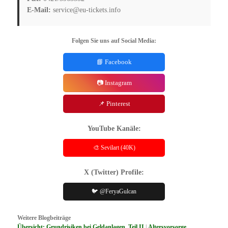
E-Mail:
service@eu-tickets.info
Folgen Sie uns auf Social Media:
📘 Facebook
📷 Instagram
📌 Pinterest
YouTube Kanäle:
🎨 Sevilart (40K)
X (Twitter) Profile:
🐦 @FeryaGulcan
Weitere Blogbeiträge
Übersicht: Grundrisiken bei Geldanlagen, Teil II
|
Altersvorsorge