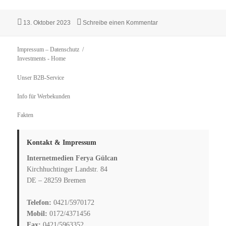
Veröffentlicht
zu Was bedeutet Tokenisi
13. Oktober 2023
Schreibe einen Kommentar
am
Impressum – Datenschutz
Investments
- Home
Unser B2B-Service
Info für Werbekunden
Fakten
Kontakt & Impressum
Internetmedien Ferya Gülcan
Kirchhuchtinger Landstr. 84
DE – 28259 Bremen
Telefon:
0421/5970172
Mobil:
0172/4371456
Fax:
0421/5963352