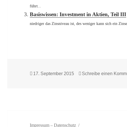
führt...
Basiswissen: Investment in Aktien, Teil III
niedriger das Zinsniveau ist, des weniger kann sich ein Zinse
Veröffentlicht
17. September 2015
Schreibe einen Komm
am
Impressum – Datenschutz