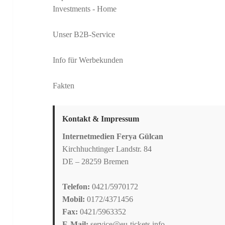
Investments
- Home
Unser B2B-Service
Info für Werbekunden
Fakten
Kontakt & Impressum
Internetmedien Ferya Gülcan
Kirchhuchtinger Landstr. 84
DE – 28259 Bremen
Telefon:
0421/5970172
Mobil:
0172/4371456
Fax:
0421/5963352
E-Mail:
service@eu-tickets.info