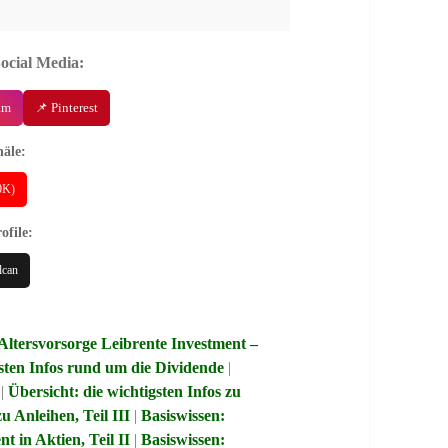
Social Media:
am
📌 Pinterest
äle:
40K)
ofile:
lcan
Altersvorsorge Leibrente Investment –
gsten Infos rund um die Dividende
|
|
Übersicht: die wichtigsten Infos zu
zu Anleihen, Teil III
|
Basiswissen:
t in Aktien, Teil II
|
Basiswissen: