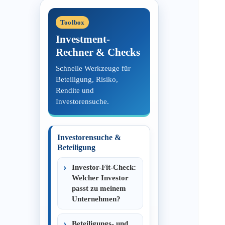
Toolbox
Investment-
Rechner & Checks
Schnelle Werkzeuge für
Beteiligung, Risiko,
Rendite und
Investorensuche.
Investorensuche &
Beteiligung
Investor-Fit-Check:
Welcher Investor
passt zu meinem
Unternehmen?
Beteiligungs- und